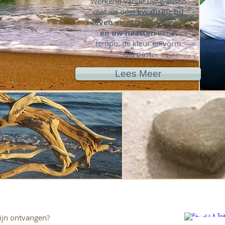
Werkend vanuit uw wensen
met als doel
kwaliteit bij
leven en afscheid
voor u
en uw naasten
in het
tempo, de kleur en vorm
die past.
Lees Meer
ijn ontvangen?