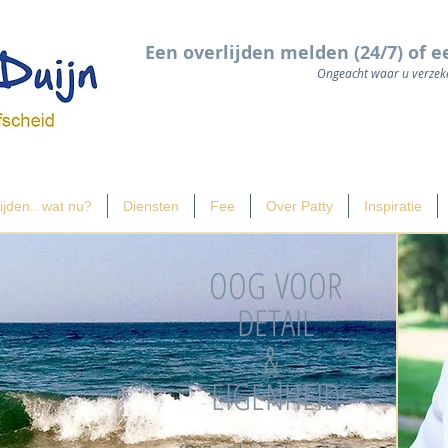
Een overlijden melden (24/7) of e
Ongeacht waar u verzeke
ijden.. wat nu?
Diensten
Fee
Over Patty
Inspiratie
OOG VOOR
DETAIL
&
EIGENHEID