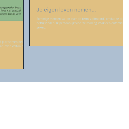
Je eigen leven nemen...
Sommige mensen vallen over de term ‘zelfmoord’, omdat ze die te
heftig vinden. Ik persoonlijk vind ‘zelfdoding’ vaak een eufemisme,
zeker...
65 jaar samen beleven.
ar leven voltooid is....