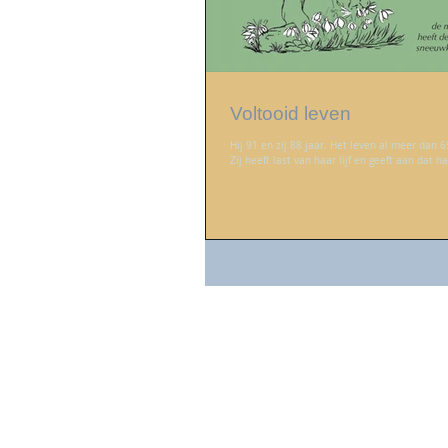
Voltooid leven
Hij 91 en zij 88 jaar. Het leven al meer dan 
Zij heeft last van haar lijf en geeft aan dat ha