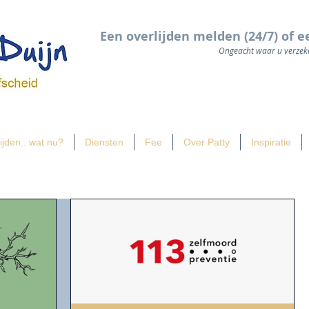
Een overlijden melden (24/7) of e
Ongeacht waar u verzeke
ijden.. wat nu?
Diensten
Fee
Over Patty
Inspiratie