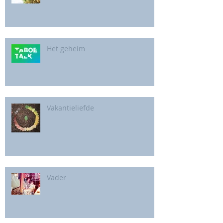
Het geheim
Vakantieliefde
Vader