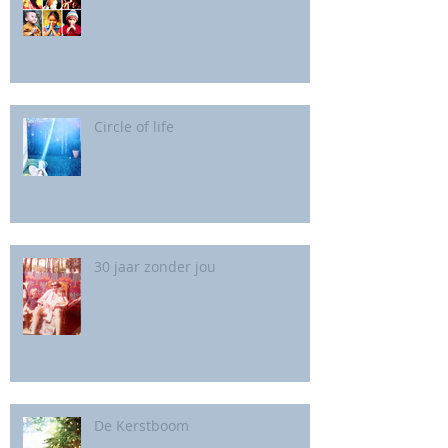
Circle of life
30 jaar zonder jou
De Kerstboom