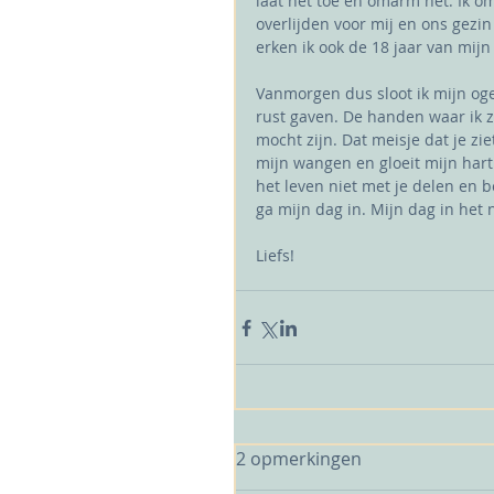
laat het toe en omarm het. Ik o
overlijden voor mij en ons gezi
erken ik ook de 18 jaar van mijn
Vanmorgen dus sloot ik mijn oge
rust gaven. De handen waar ik z
mocht zijn. Dat meisje dat je ziet
mijn wangen en gloeit mijn hart
het leven niet met je delen en b
ga mijn dag in. Mijn dag in het 
Liefs!
2 opmerkingen