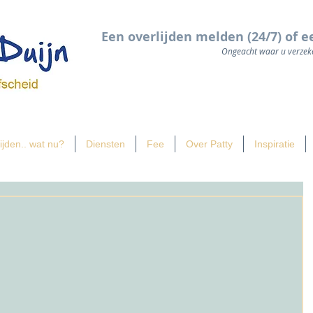
Een overlijden melden (24/7) of e
Ongeacht waar u verzeke
ijden.. wat nu?
Diensten
Fee
Over Patty
Inspiratie