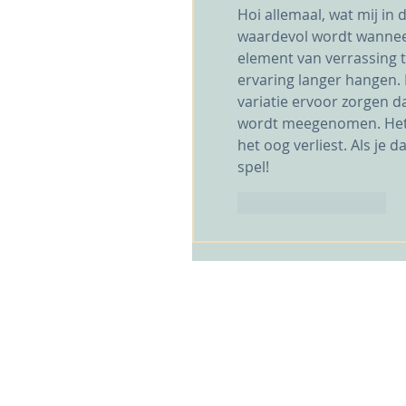
Hoi allemaal, wat mij in 
waardevol wordt wanneer
element van verrassing t
ervaring langer hangen. D
variatie ervoor zorgen da
wordt meegenomen. Het bi
het oog verliest. Als je d
spel!
Like
Reageren