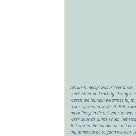
Als klein meisje was ik zeer onde
sterk, stoer en krachtig. Graag kee
waren die handen waarmee hij mij
troost gaven bij verdriet. Het war
merk Pony, in de nek voortduwde a
wéér door de duinen naar het stran
Het waren die handen die mij een 
mij aanspoorde te gaan werken. H