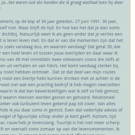
 ja…het waren ook die handen die ik graag vasthad toen hij daar 
r.
moment, op de kop af 30 jaar geleden. 27 juni 1991. 30 jaar, 
 zelf niet. Waar blijft de tijd. En hoe kan het dat je dan soms 
r dichtbij. Natuurlijk weet ik als geen ander dat je verlies een 
t is leren leven met. En dat er van die momenten zijn dat het 
ies zoals vandaag dus, en waarom vandaag? Dat getal 30, dat 
r een heel leven zit tussen jouw overlijden en daar waar ik 
w nu van 48 met inmiddels twee volwassen zoons die zelfs al 
nen uit verhalen en van foto’s. Het komt vandaag sterker bij 
 nooit hebben ontmoet . Dat ze dat deel van mijn routes 
ij nooit een biertje hebt kunnen drinken met ze achter in de 
 nooit ziet wat een prachtig bedrijf ik heb mogen neerzetten 
arin ik dat kan bewerkstelligen wat ik zelf zo heb gemist; 
eid waarin mensen worden gezien en gehoord. Relationeel 
 zeker ook turbulent leven gekend pap tot zover. Van alles 
eb ik jou daar soms in gemist. Even dat vaderlijke advies of 
gel of figuurlijke schop onder je kont geeft. Kortom, tijd 
jaar, rouw heb je levenslang. Tuurlijk is het niet meer scherp 
ijft en overvalt soms zomaar op van die levensmomenten. Ik 