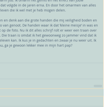
marm jou. Ik omarm het gemis en het effect van jouw 
n dat volgde in de jaren erna. En door het omarmen van alles 
 leven die ik wel met je heb mogen delen. 
n en denk aan die grote handen die mij veiligheid boden en 
o van genoot. De handen waar ik dat ‘kleine meisje’ in was en 
 op de foto. Nu ik dit alles schrijf rolt er weer een traan over 
. Die traan is omdat ik het gewoonweg zo jammer vind dat ik 
eleven kan. Ik kus je in gedachten en zwaai je nu weer uit. Ik 
nu, ga je gewoon lekker mee in mijn hart pap?