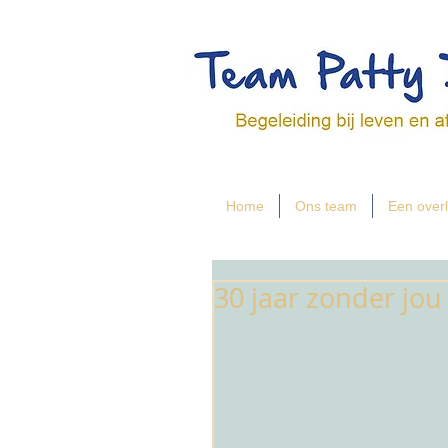
Home
Ons team
Een overl
30 jaar zonder jou