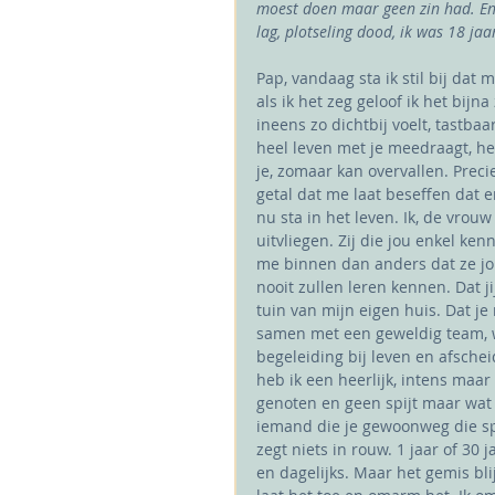
moest doen maar geen zin had. En
lag, plotseling dood, ik was 18 jaa
Pap, vandaag sta ik stil bij dat 
als ik het zeg geloof ik het bijna
ineens zo dichtbij voelt, tastbaa
heel leven met je meedraagt, he
je, zomaar kan overvallen. Prec
getal dat me laat beseffen dat e
nu sta in het leven. Ik, de vrou
uitvliegen. Zij die jou enkel ken
me binnen dan anders dat ze jou
nooit zullen leren kennen. Dat j
tuin van mijn eigen huis. Dat je
samen met een geweldig team, wa
begeleiding bij leven en afsch
heb ik een heerlijk, intens maar
genoten en geen spijt maar wat h
iemand die je gewoonweg die spie
zegt niets in rouw. 1 jaar of 30 
en dagelijks. Maar het gemis bl