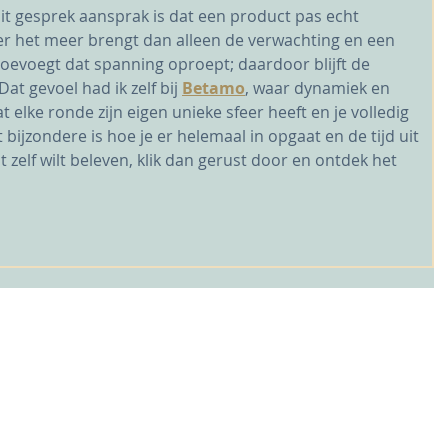
dit gesprek aansprak is dat een product pas echt 
 het meer brengt dan alleen de verwachting en een 
oevoegt dat spanning oproept; daardoor blijft de 
at gevoel had ik zelf bij 
Betamo
, waar dynamiek en 
t elke ronde zijn eigen unieke sfeer heeft en je volledig 
jzondere is hoe je er helemaal in opgaat en de tijd uit 
at zelf wilt beleven, klik dan gerust door en ontdek het 