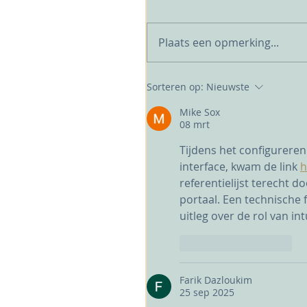
Plaats een opmerking...
Sorteren op:
Nieuwste
Mike Sox
08 mrt
Tijdens het configurere
interface, kwam de link 
h
referentielijst terecht d
portaal. Een technische f
uitleg over de rol van int
Like
Reageren
Farik Dazloukim
25 sep 2025