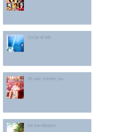
Circle of life
30 jaar zonder jou
De Kerstboom