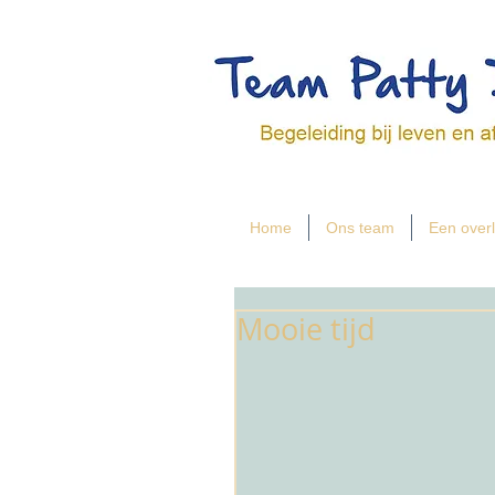
Home
Ons team
Een overl
Mooie tijd