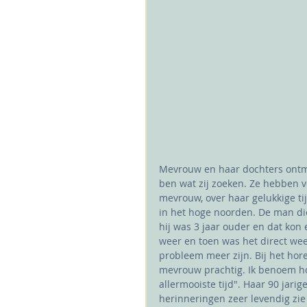
Mevrouw en haar dochters ontm
ben wat zij zoeken. Ze hebben ve
mevrouw, over haar gelukkige ti
in het hoge noorden. De man die
hij was 3 jaar ouder en dat kon e
weer en toen was het direct weer
probleem meer zijn. Bij het hor
mevrouw prachtig. Ik benoem hoe
allermooiste tijd". Haar 90 jarige
herinneringen zeer levendig zie i