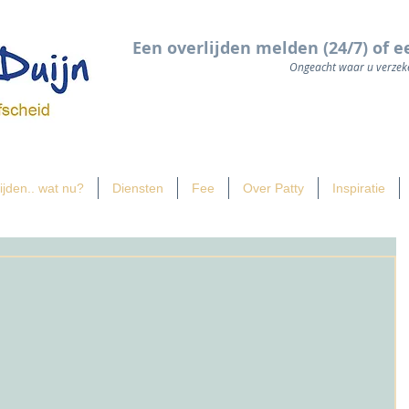
Een overlijden melden (24/7) of e
Ongeacht waar u verzeke
ijden.. wat nu?
Diensten
Fee
Over Patty
Inspiratie