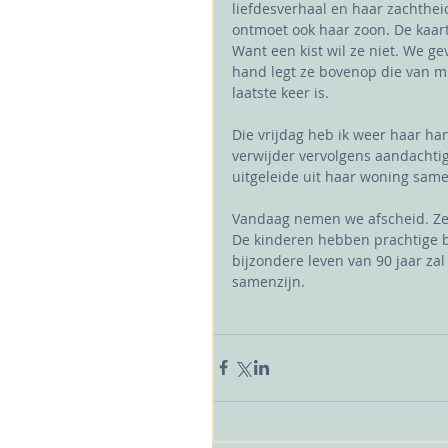
liefdesverhaal en haar zachthei
ontmoet ook haar zoon. De kaart 
Want een kist wil ze niet. We g
hand legt ze bovenop die van mi
laatste keer is. 
Die vrijdag heb ik weer haar han
verwijder vervolgens aandachtig 
uitgeleide uit haar woning sam
Vandaag nemen we afscheid. Ze 
De kinderen hebben prachtige 
bijzondere leven van 90 jaar zal
samenzijn.