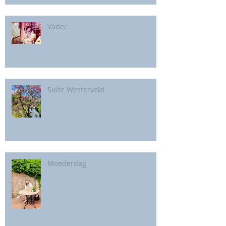
Vader
Suite Westerveld
Moederdag