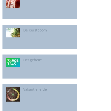
De Kerstboom
Het geheim
Vakantieliefde