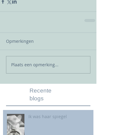
Opmerkingen
Plaats een opmerking...
Recente
blogs
Ik was haar spiegel