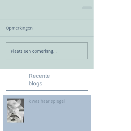
Opmerkingen
Plaats een opmerking...
Recente
blogs
Ik was haar spiegel