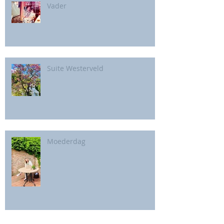
Vader
Suite Westerveld
Moederdag