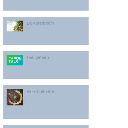
De Kerstboom
Het geheim
Vakantieliefde