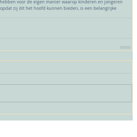
t hebben voor de eigen manier waarop kinderen en jongeren 
opdat zij dit het hoofd kunnen bieden, is een belangrijke 