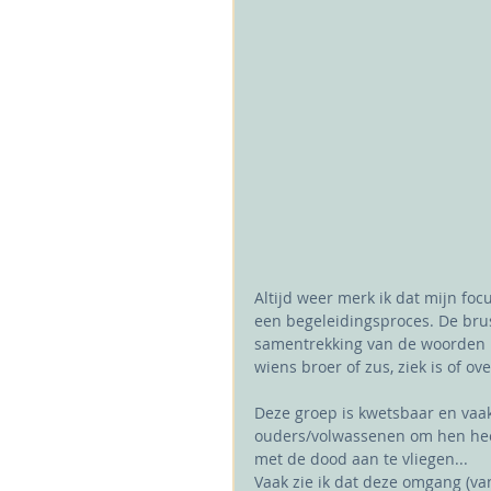
Altijd weer merk ik dat mijn foc
een begeleidingsproces. De bru
samentrekking van de woorden 
wiens broer of zus, ziek is of ov
Deze groep is kwetsbaar en vaa
ouders/volwassenen om hen heen
met de dood aan te vliegen... 
Vaak zie ik dat deze omgang (va