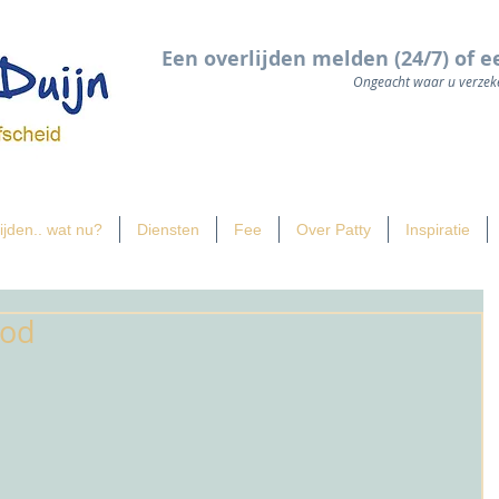
Een overlijden melden (24/7) of e
Ongeacht waar u verzeke
ijden.. wat nu?
Diensten
Fee
Over Patty
Inspiratie
ood