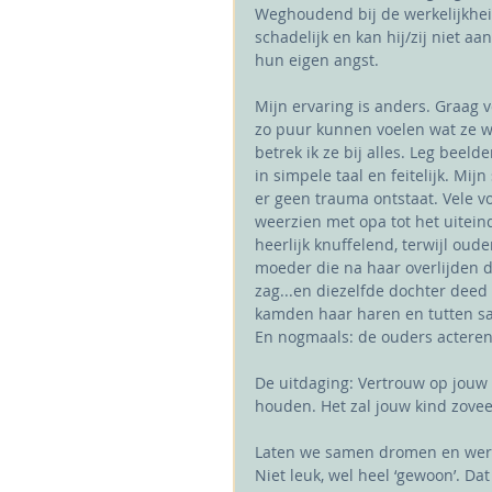
Weghoudend bij de werkelijkheid
schadelijk en kan hij/zij niet 
hun eigen angst.
Mijn ervaring is anders. Graag v
zo puur kunnen voelen wat ze w
betrek ik ze bij alles. Leg beel
in simpele taal en feitelijk. Mijn
er geen trauma ontstaat. Vele v
weerzien met opa tot het uiteind
heerlijk knuffelend, terwijl ou
moeder die na haar overlijden d
zag...en diezelfde dochter deed
kamden haar haren en tutten sa
En nogmaals: de ouders acteren 
De uitdaging: Vertrouw op jouw k
houden. Het zal jouw kind zoveel
Laten we samen dromen en werke
Niet leuk, wel heel ‘gewoon’. Dat