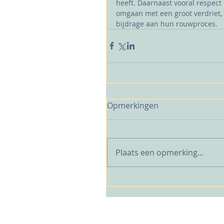
heeft. Daarnaast vooral respec
omgaan met een groot verdriet, 
bijdrage aan hun rouwproces.
Opmerkingen
Plaats een opmerking...