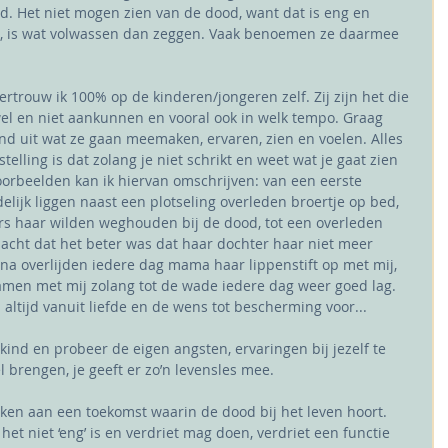
. Het niet mogen zien van de dood, want dat is eng en 
aan, is wat volwassen dan zeggen. Vaak benoemen ze daarmee 
ertrouw ik 100% op de kinderen/jongeren zelf. Zij zijn het die 
el en niet aankunnen en vooral ook in welk tempo. Graag 
dend uit wat ze gaan meemaken, ervaren, zien en voelen. Alles 
 stelling is dat zolang je niet schrikt en weet wat je gaat zien 
oorbeelden kan ik hiervan omschrijven: van een eerste 
elijk liggen naast een plotseling overleden broertje op bed, 
ders haar wilden weghouden bij de dood, tot een overleden 
acht dat het beter was dat haar dochter haar niet meer 
 na overlijden iedere dag mama haar lippenstift op met mij, 
men met mij zolang tot de wade iedere dag weer goed lag. 
altijd vanuit liefde en de wens tot bescherming voor...
ind en probeer de eigen angsten, ervaringen bij jezelf te 
 brengen, je geeft er zo’n levensles mee.
n aan een toekomst waarin de dood bij het leven hoort. 
 het niet ‘eng’ is en verdriet mag doen, verdriet een functie 