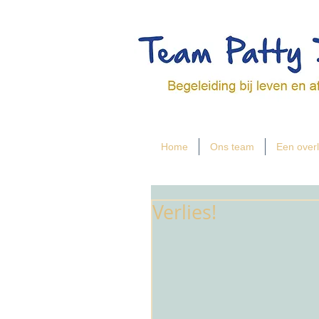
Home
Ons team
Een overl
Verlies!