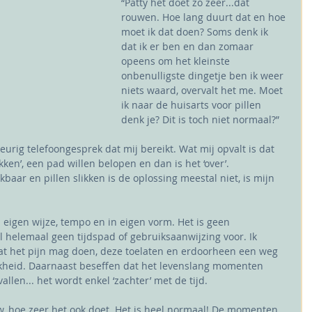
“Patty het doet zo zeer...dat 
rouwen. Hoe lang duurt dat en hoe 
moet ik dat doen? Soms denk ik 
dat ik er ben en dan zomaar 
opeens om het kleinste 
onbenulligste dingetje ben ik weer 
niets waard, overvalt het me. Moet 
ik naar de huisarts voor pillen 
denk je? Dit is toch niet normaal?”
urig telefoongesprek dat mij bereikt. Wat mij opvalt is dat 
en’, een pad willen belopen en dan is het ‘over’.
baar en pillen slikken is de oplossing meestal niet, is mijn 
eigen wijze, tempo en in eigen vorm. Het is geen 
l helemaal geen tijdspad of gebruiksaanwijzing voor. Ik 
dat het pijn mag doen, deze toelaten en erdoorheen een weg 
kheid. Daarnaast beseffen dat het levenslang momenten 
allen... het wordt enkel ‘zachter’ met de tijd. 
, hoe zeer het ook doet. Het is heel normaal! De momenten 