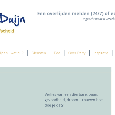
Een overlijden melden (24/7) of e
Ongeacht waar u verzeke
ijden.. wat nu?
Diensten
Fee
Over Patty
Inspiratie
Verlies van een dierbare, baan, 
gezondheid, droom....rouwen hoe 
doe je dat?