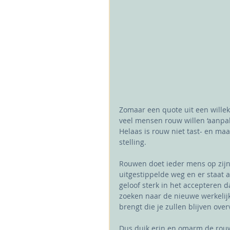
Zomaar een quote uit een willeke
veel mensen rouw willen ‘aanpakk
Helaas is rouw niet tast- en maak
stelling.
Rouwen doet ieder mens op zijn 
uitgestippelde weg en er staat a
geloof sterk in het accepteren 
zoeken naar de nieuwe werkelij
brengt die je zullen blijven overv
Dus duik erin en omarm de rouw