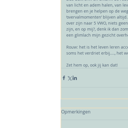
van licht en adem halen, van leve
brengen en je helpen op de weg 
‘overvalmomenten’ blijven altijd
over zijn naar 5 VWO, niets geen
zijn, en op mij?, denk ik dan zo
een glimlach mijn gezicht overhee
Rouw: het is het leven leren ac
soms het verdriet erbij...., het w
Zet hem op, ook jij kan dat!
Opmerkingen