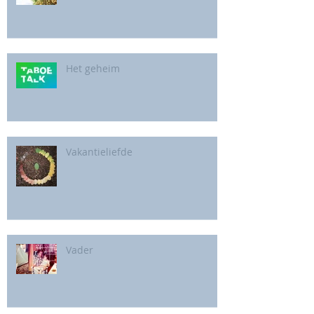
Het geheim
Vakantieliefde
Vader