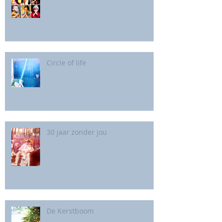
Circle of life
30 jaar zonder jou
De Kerstboom