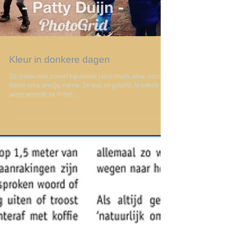
Kleur in donkere dagen
De vrouw met zoveel bijnamen; Lieve mam, oma, oomsje,
kleine oma, smitje, corrie. Ze was zo geliefd. Al enkele
jaren woonde ze in het...